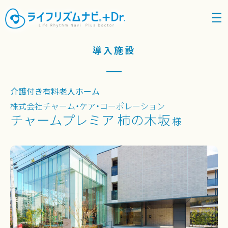
density_medium
導入施設
介護付き有料老人ホーム
株式会社チャーム・ケア・コーポレーション
チャームプレミア 柿の木坂
様