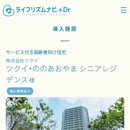
density_medium
導入施設
サービス付き高齢者向け住宅
株式会社ツクイ
ツクイ・ののあおやま シニアレジ
デンス
様
導入事例あり