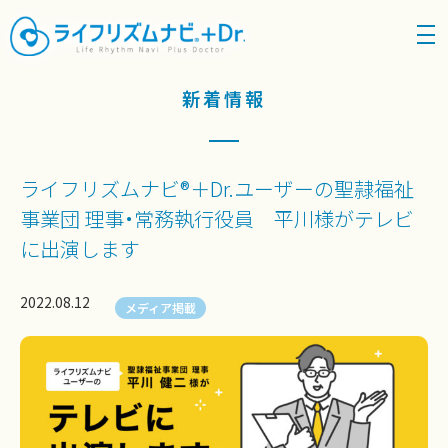
density_medium
新着情報
ライフリズムナビ®＋Dr.ユーザーの聖隷福祉
事業団 理事・常務執行役員 平川様がテレビ
に出演します
2022.08.12
メディア掲載