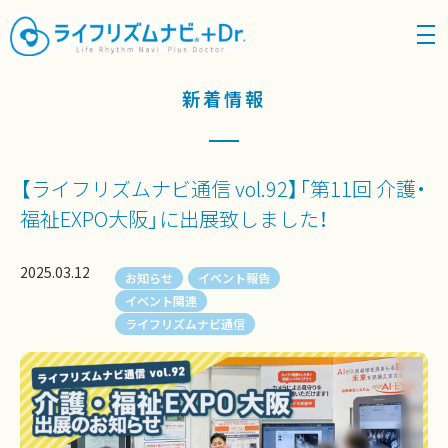
density_medium
新着情報
【ライフリズムナビ通信 vol.92】「第11回 介護・
福祉EXPO大阪」に出展致しました！
2025.03.12
お知らせ
イベント報告
イベント関連
ライフリズムナビ通信