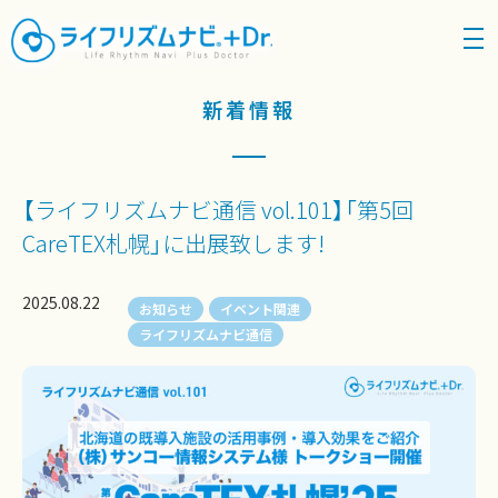
density_medium
新着情報
【ライフリズムナビ通信 vol.101】「第5回
CareTEX札幌」に出展致します!
2025.08.22
お知らせ
イベント関連
ライフリズムナビ通信