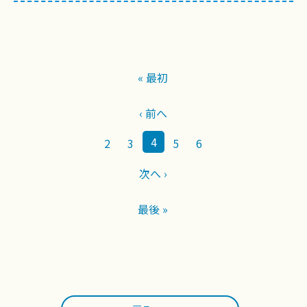
« 最初
‹ 前へ
4
2
3
5
6
次へ ›
最後 »