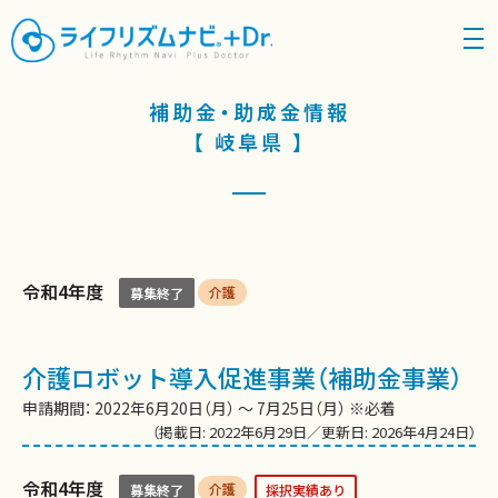
density_medium
補助金・助成金情報
【 岐阜県 】
令和4年度
介護
募集終了
介護ロボット導入促進事業（補助金事業）
申請期間： 2022年6月20日（月） 〜 7月25日（月） ※必着
（掲載日: 2022年6月29日／更新日: 2026年4月24日）
令和4年度
介護
募集終了
採択実績あり