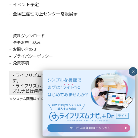
イベント予定
全国生産性向上センター常設展示
資料ダウンロード
デモお申し込み
お問い合わせ
プライバシーポリシー
免責事項
・ ライフリズムナビはエコナビスタ株式会社の登録商標で
す。
・ ライフリズムナビは医療機器ではありません。ライフリ
ズムナビは疾病の診断・治療・予防を目的としていません。
※システム画面はイメージであり、氏名は仮名です。
©
2026 EcoNaviSta