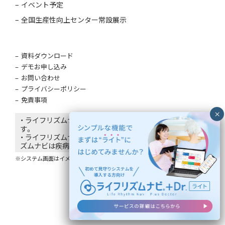
イベント予定
全国生産性向上センター常設展示
資料ダウンロード
デモお申し込み
お問い合わせ
プライバシーポリシー
免責事項
・ ライフリズムナビはエコナビスタ株式会社の登録商標で
す。
・ ライフリズムナビは医療機器ではありません。ライフリ
ズムナビは疾病の診断・治療・予防を目的としていません。
※システム画面はイメージであり、氏名は仮名です。
©
2026 EcoNaviSta