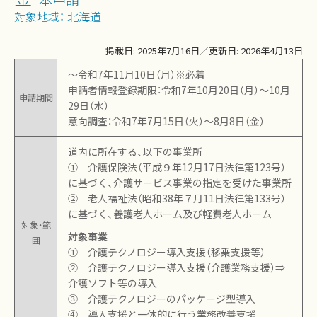
対象地域：
北海道
掲載日: 2025年7月16日／更新日: 2026年4月13日
〜令和7年11月10日（月）※必着
申請者情報登録期限：令和7年10月20日（月）〜10月
申請期間
29日（水）
意向調査：令和7年7月15日（火）～8月8日（金）
道内に所在する、以下の事業所
① 介護保険法（平成９年12月17日法律第123号）
に基づく、介護サービス事業の指定を受けた事業所
② 老人福祉法（昭和38年７月11日法律第133号）
に基づく、養護老人ホーム及び軽費老人ホーム
対象・範
対象事業
囲
① 介護テクノロジー導入支援（移乗支援等）
② 介護テクノロジー導入支援（介護業務支援）⇒
介護ソフト等の導入
③ 介護テクノロジーのパッケージ型導入
④ 導入支援と一体的に行う業務改善支援