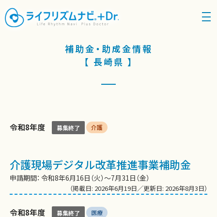
density_medium
補助金・助成金情報
【 長崎県 】
令和8年度
介護
募集終了
介護現場デジタル改革推進事業補助金
申請期間： 令和8年6月16日（火）～7月31日（金）
（掲載日: 2026年6月19日／更新日: 2026年8月3日）
令和8年度
医療
募集終了